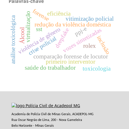
Palavras-chave
forense
eficiência
virtualização
análise toxicológica
vitimização policial
redução da violência doméstica
ppj-e
violência de gênero
sst
vozes sintetizadas
deepfake
Álcool
inclusão
crise policial
rolex
comparação forense de locutor
primeiro interventor
saúde do trabalhador
toxicologia
Academia de Polícia Civil de Minas Gerais, ACADEPOL-MG
Rua Oscar Negrão de Lima, 200 - Nova Gameleira
Belo Horizonte - Minas Gerais